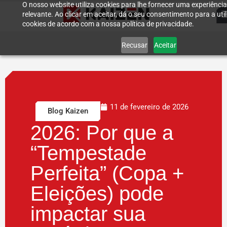
O nosso website utiliza cookies para lhe fornecer uma experiênci
relevante. Ao clicar em aceitar, dá o seu consentimento para a uti
cookies de acordo com a nossa política de privacidade.
Recusar
Aceitar
11 de fevereiro de 2026
Blog Kaizen
2026: Por que a
“Tempestade
Perfeita” (Copa +
Eleições) pode
impactar sua