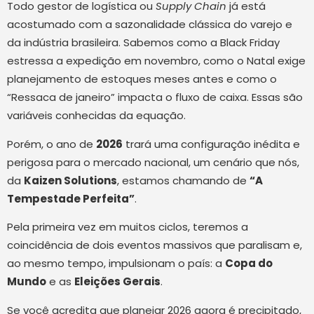
Todo gestor de logística ou
Supply Chain
já está
acostumado com a sazonalidade clássica do varejo e
da indústria brasileira. Sabemos como a Black Friday
estressa a expedição em novembro, como o Natal exige
planejamento de estoques meses antes e como o
“Ressaca de janeiro” impacta o fluxo de caixa. Essas são
variáveis conhecidas da equação.
Porém, o ano de
2026
trará uma configuração inédita e
perigosa para o mercado nacional, um cenário que nós,
da
Kaizen Solutions
, estamos chamando de
“A
Tempestade Perfeita”
.
Pela primeira vez em muitos ciclos, teremos a
coincidência de dois eventos massivos que paralisam e,
ao mesmo tempo, impulsionam o país: a
Copa do
Mundo
e as
Eleições Gerais
.
Se você acredita que planejar 2026 agora é precipitado,