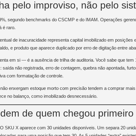
cha pelo improviso, não pelo si
 99%, segundo benchmarks do CSCMP e do IMAM. Operações gerenciad
 é raro.
ntual de inacuracidade representa capital imobilizado em posições 
ldo, e produto que aparece duplicado por erro de digitação entre aba
menta em si — é a ausência de trilha de auditoria. Você sabe que te
m: saída não registrada, erro de contagem, quebra não apontada, furt
tiva com formatação de controle.
que não enxergam estoque morto com precisão tendem a comprar mais
ece no balanço, como imobilizado desnecessário.
ndem de quem chegou primeiro
O SKU X aparece com 30 unidades disponíveis. Um separa 20 unida
alocadas para uma posição que tem 30. As 5 unidades “extra” existem