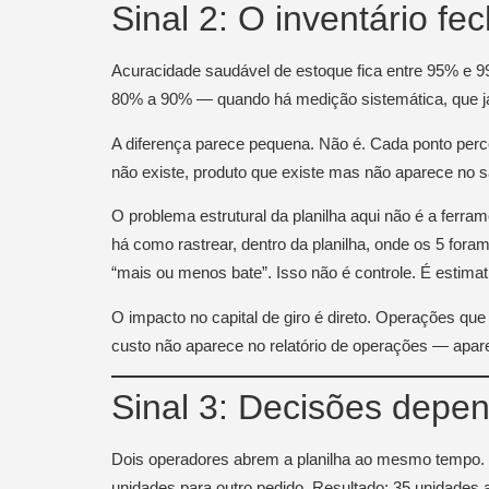
Sinal 2: O inventário fe
Acuracidade saudável de estoque fica entre 95% e
80% a 90% — quando há medição sistemática, que já
A diferença parece pequena. Não é. Cada ponto perce
não existe, produto que existe mas não aparece no sa
O problema estrutural da planilha aqui não é a ferra
há como rastrear, dentro da planilha, onde os 5 fora
“mais ou menos bate”. Isso não é controle. É estima
O impacto no capital de giro é direto. Operações 
custo não aparece no relatório de operações — apar
Sinal 3: Decisões depe
Dois operadores abrem a planilha ao mesmo tempo. 
unidades para outro pedido. Resultado: 35 unidades 