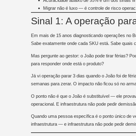
Acuracidade abaixo de 95% é um dos sinais fi
Migrar não é luxo — é controle de risco operac
Sinal 1: A operação par
Em mais de 15 anos diagnosticando operações no Bra
Sabe exatamente onde cada SKU está. Sabe quais cl
Mas pergunte ao gestor: o João pode tirar férias?
para responder onde está o produto?
Já vi operação parar 3 dias quando o João foi de fé
semanas para zerar. O impacto não ficou só no arma
O ponto não é que o João é substituível — ele prova
operacional. E infraestrutura não pode pedir demissão,
Quando uma pessoa específica é o ponto único de v
infraestrutura — e infraestrutura não pode pedir dem