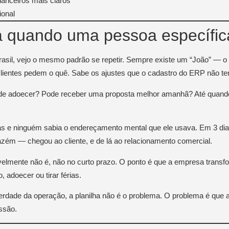
nanceiros mais claros
ional
a quando uma pessoa específica
sil, vejo o mesmo padrão se repetir. Sempre existe um “João” — o 
ientes pedem o quê. Sabe os ajustes que o cadastro do ERP não tem
 Pode adoecer? Pode receber uma proposta melhor amanhã? Até quan
rias e ninguém sabia o endereçamento mental que ele usava. Em 3 di
zém — chegou ao cliente, e de lá ao relacionamento comercial.
velmente não é, não no curto prazo. O ponto é que a empresa transf
 adoecer ou tirar férias.
erdade da operação, a planilha não é o problema. O problema é que
issão.