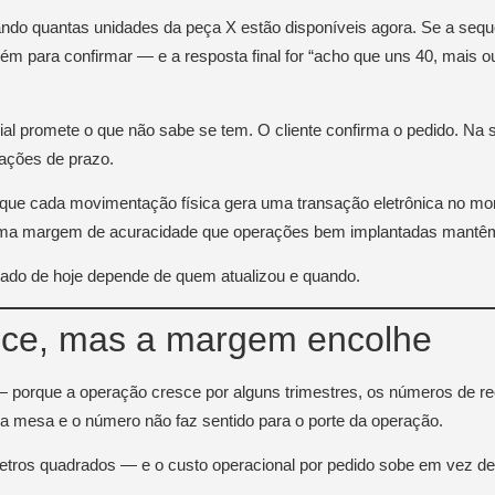
ntando quantas unidades da peça X estão disponíveis agora. Se a seq
mazém para confirmar — e a resposta final for “acho que uns 40, mai
l promete o que não sabe se tem. O cliente confirma o pedido. Na s
ações de prazo.
e cada movimentação física gera uma transação eletrônica no mom
de uma margem de acuracidade que operações bem implantadas mant
 dado de hoje depende de quem atualizou e quando.
esce, mas a margem encolhe
 — porque a operação cresce por alguns trimestres, os números de re
 mesa e o número não faz sentido para o porte da operação.
ros quadrados — e o custo operacional por pedido sobe em vez de ca