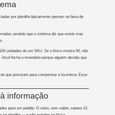
stema
as por planilha tipicamente operam na faixa de
erradas: produto que o sistema diz que existe mas
s.
m 100 unidades de um SKU. Se o físico mostra 95, não
o. Você fecha o inventário porque alguém decidiu que
 do que precisam para compensar a incerteza. Esse
 à informação
des para um pedido. O outro, sem saber, separa 15
 na planilha — e não existem no físico.