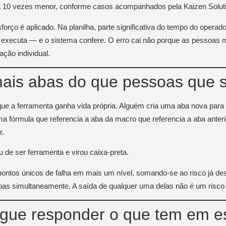
5 a 10 vezes menor, conforme casos acompanhados pela Kaizen Solut
rço é aplicado. Na planilha, parte significativa do tempo do operado
r executa — e o sistema confere. O erro cai não porque as pessoa
ção individual.
m mais abas do que pessoas que
e a ferramenta ganha vida própria. Alguém cria uma aba nova para 
 fórmula que referencia a aba da macro que referencia a aba anter
r.
u de ser ferramenta e virou caixa-preta.
m pontos únicos de falha em mais um nível, somando-se ao risco já des
as simultaneamente. A saída de qualquer uma delas não é um risco
egue responder o que tem em e