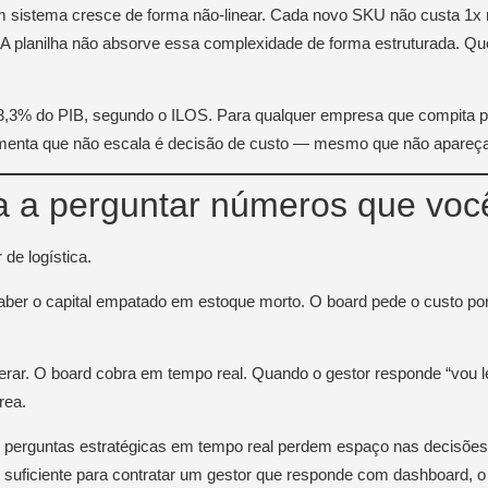
em sistema cresce de forma não-linear. Cada novo SKU não custa 1
io. A planilha não absorve essa complexidade de forma estruturada.
a 13,3% do PIB, segundo o ILOS. Para qualquer empresa que compita
ramenta que não escala é decisão de custo — mesmo que não apareça
a a perguntar números que voc
 de logística.
er o capital empatado em estoque morto. O board pede o custo por 
gerar. O board cobra em tempo real. Quando o gestor responde “vou l
rea.
 perguntas estratégicas em tempo real perdem espaço nas decisões 
suficiente para contratar um gestor que responde com dashboard, o g