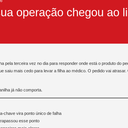
26
sua operação chegou ao li
a pela terceira vez no dia para responder onde está o produto do pedi
saiu mais cedo para levar a filha ao médico. O pedido vai atrasar.
anilha já não comporta.
a-chave vira ponto único de falha
ltrapassou esse ponto