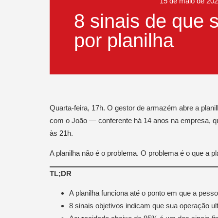
15 de maio de 20
8 sinais de que 
por planilha
Quarta-feira, 17h. O gestor de armazém abre a planilh
com o João — conferente há 14 anos na empresa, que 
às 21h.
A planilha não é o problema. O problema é o que a pl
TL;DR
A planilha funciona até o ponto em que a pesso
8 sinais objetivos indicam que sua operação u