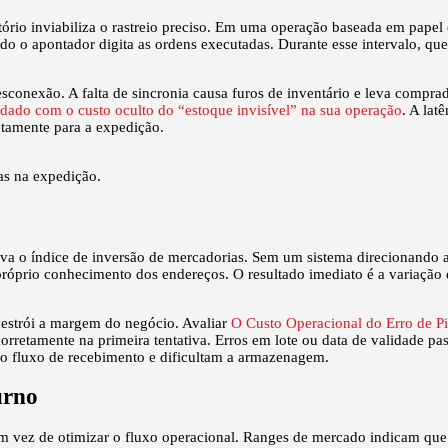
itório inviabiliza o rastreio preciso. Em uma operação baseada em pape
ndo o apontador digita as ordens executadas. Durante esse intervalo, que
exão. A falta de sincronia causa furos de inventário e leva comprador
idado com o custo oculto do “estoque invisível” na sua operação
. A la
etamente para a expedição.
as na expedição.
a o índice de inversão de mercadorias. Sem um sistema direcionando ati
prio conhecimento dos endereços. O resultado imediato é a variação d
 destrói a margem do negócio. Avaliar
O Custo Operacional do Erro de Pi
corretamente na primeira tentativa. Erros em lote ou data de validade p
o fluxo de recebimento e dificultam a armazenagem.
urno
 vez de otimizar o fluxo operacional. Ranges de mercado indicam que