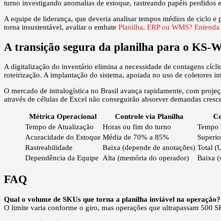
turno investigando anomalias de estoque, rastreando papéis perdidos e
A equipe de liderança, que deveria analisar tempos médios de ciclo e p
torna insustentável, avaliar o embate
Planilha, ERP ou WMS? Entenda qu
A transição segura da planilha para o KS
A digitalização do inventário elimina a necessidade de contagens cícl
roteirização. A implantação do sistema, apoiada no uso de coletores
O mercado de intralogística no Brasil avança rapidamente, com proj
através de células de Excel não conseguirão absorver demandas cresce
Métrica Operacional
Controle via Planilha
C
Tempo de Atualização
Horas ou fim do turno
Tempo r
Acuracidade do Estoque
Média de 70% a 85%
Superi
Rastreabilidade
Baixa (depende de anotações)
Total (U
Dependência da Equipe
Alta (memória do operador)
Baixa (
FAQ
Qual o volume de SKUs que torna a planilha inviável na operação?
O limite varia conforme o giro, mas operações que ultrapassam 500 SKU