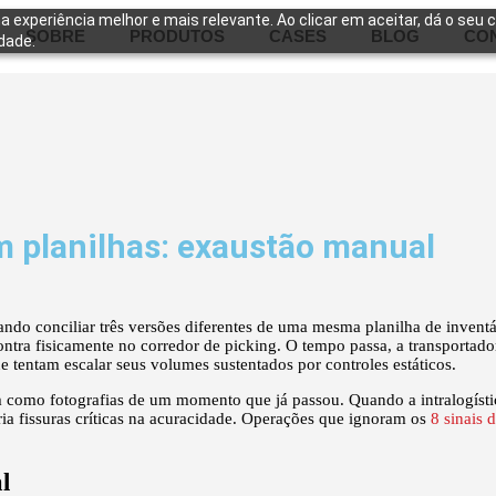
a experiência melhor e mais relevante. Ao clicar em aceitar, dá o seu
SOBRE
PRODUTOS
CASES
BLOG
CO
dade.
em planilhas: exaustão manual
ndo conciliar três versões diferentes de uma mesma planilha de invent
ntra fisicamente no corredor de picking. O tempo passa, a transportador
e tentam escalar seus volumes sustentados por controles estáticos.
m como fotografias de um momento que já passou. Quando a intralogísti
ria fissuras críticas na acuracidade. Operações que ignoram os
8 sinais 
l