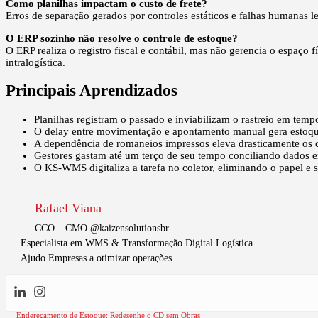
Como planilhas impactam o custo de frete?
Erros de separação gerados por controles estáticos e falhas humanas l
O ERP sozinho não resolve o controle de estoque?
O ERP realiza o registro fiscal e contábil, mas não gerencia o espaç
intralogística.
Principais Aprendizados
Planilhas registram o passado e inviabilizam o rastreio em tem
O delay entre movimentação e apontamento manual gera estoque
A dependência de romaneios impressos eleva drasticamente os c
Gestores gastam até um terço de seu tempo conciliando dados er
O KS-WMS digitaliza a tarefa no coletor, eliminando o papel 
Rafael Viana
CCO – CMO @kaizensolutionsbr
Especialista em WMS & Transformação Digital Logística
Ajudo Empresas a otimizar operações
Endereçamento de Estoque: Redesenhe o CD sem Obras