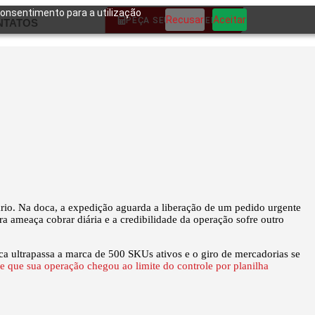
 consentimento para a utilização
Recusar
Aceitar
PEÇA SEU ORÇAMENTO
NTATOS
ário. Na doca, a expedição aguarda a liberação de um pedido urgente
a ameaça cobrar diária e a credibilidade da operação sofre outro
ca ultrapassa a marca de 500 SKUs ativos e o giro de mercadorias se
de que sua operação chegou ao limite do controle por planilha