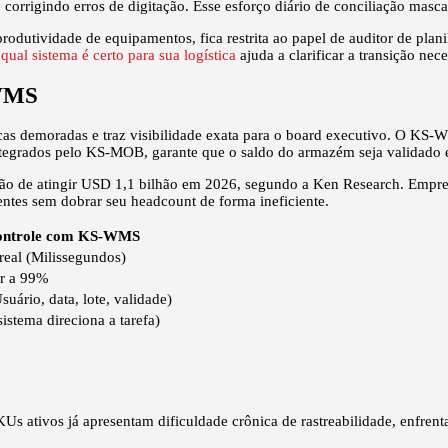
 corrigindo erros de digitação. Esse esforço diário de conciliação masca
rodutividade de equipamentos, fica restrita ao papel de auditor de plani
al sistema é certo para sua logística
ajuda a clarificar a transição ne
-WMS
icas demoradas e traz visibilidade exata para o board executivo. O KS-W
 integrados pelo KS-MOB, garante que o saldo do armazém seja validado
eção de atingir USD 1,1 bilhão em 2026, segundo a Ken Research. Empr
ntes sem dobrar seu headcount de forma ineficiente.
ontrole com KS-WMS
eal (Milissegundos)
or a 99%
suário, data, lote, validade)
sistema direciona a tarefa)
s ativos já apresentam dificuldade crônica de rastreabilidade, enfrent