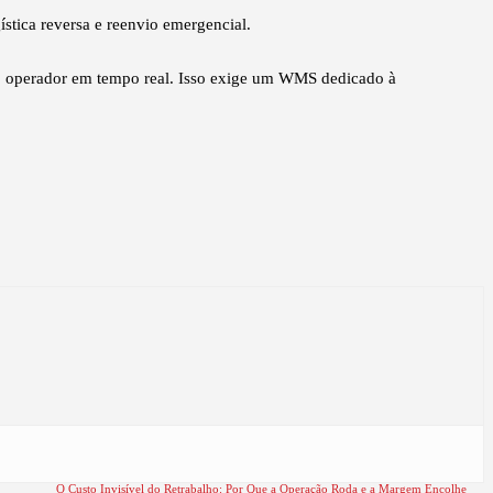
ística reversa e reenvio emergencial.
e do operador em tempo real. Isso exige um WMS dedicado à
O Custo Invisível do Retrabalho: Por Que a Operação Roda e a Margem Encolhe