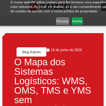
O nosso website utiliza cookies para lhe fornecer uma experiên
mais relevante. Ao clicar em aceitar, dá o seu consentimento par
de cookies de acordo com a nossa política de privacidade.
Recusar
Aceitar
16 de junho de 2026
Blog Kaizen
O Mapa dos
Sistemas
Logísticos: WMS,
OMS, TMS e YMS
sem