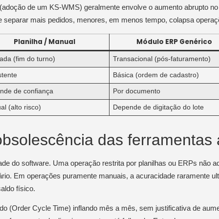
l 3 (adoção de um KS-WMS) geralmente envolve o aumento abrupto no
de separar mais pedidos, menores, em menos tempo, colapsa opera
Planilha / Manual
Módulo ERP Genérico
ada (fim do turno)
Transacional (pós-faturamento)
stente
Básica (ordem de cadastro)
nde de confiança
Por documento
l (alto risco)
Depende de digitação do lote
bsolescência das ferramentas 
e do software. Uma operação restrita por planilhas ou ERPs não ad
ntário. Em operações puramente manuais, a acuracidade raramente ul
aldo físico.
dido (Order Cycle Time) inflando mês a mês, sem justificativa de a