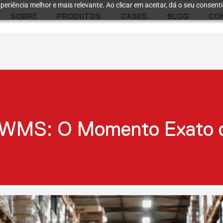
periência melhor e mais relevante. Ao clicar em aceitar, dá o seu consent
SOBRE
PRODUTOS
CASES
BLOG
CO
u WMS: O Momento Exato d