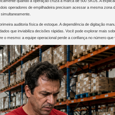
icamente quando a operação cruza a marca de 500 SKUs. A explicaçã
 dois operadores de empilhadeira precisam acessar a mesma zona de 
simultaneamente.
a primeira auditoria física de estoque. A dependência de digitação ma
 dados que inviabiliza decisões rápidas. Você pode explorar mais so
re o mesmo: a equipe operacional perde a confiança no número que v