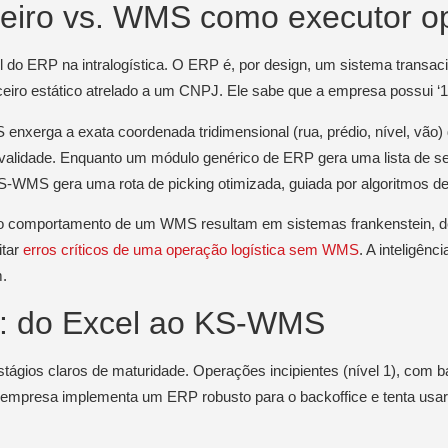
eiro vs. WMS como executor op
 do ERP na intralogística. O ERP é, por design, um sistema transaci
nceiro estático atrelado a um CNPJ. Ele sabe que a empresa possui 
erga a exata coordenada tridimensional (rua, prédio, nível, vão) d
 validade. Enquanto um módulo genérico de ERP gera uma lista de se
KS-WMS gera uma rota de picking otimizada, guiada por algoritmos d
 o comportamento de um WMS resultam em sistemas frankenstein, de
itar
erros críticos de uma operação logística sem WMS
. A inteligên
.
e: do Excel ao KS-WMS
tágios claros de maturidade. Operações incipientes (nível 1), com 
 a empresa implementa um ERP robusto para o backoffice e tenta usar